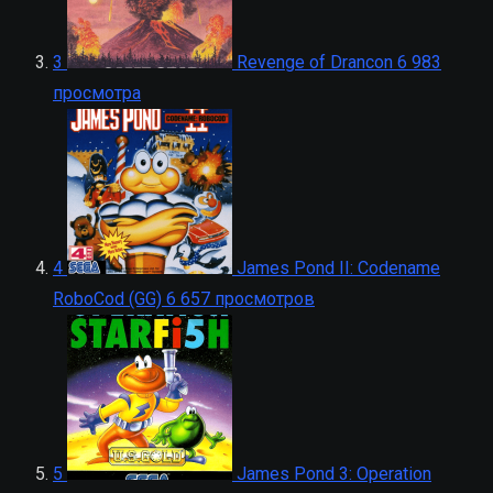
3
Revenge of Drancon
6 983
просмотра
4
James Pond II: Codename
RoboCod (GG)
6 657 просмотров
5
James Pond 3: Operation