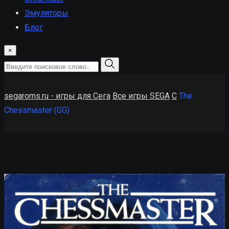
Эмуляторы
Блог
×
segaroms.ru - игры для Сега
Все игры SEGA
C
The
Chessmaster (GG)