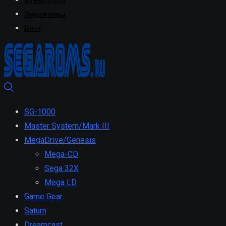
Dreamcast
Эмуляторы
Блог
SG-1000
Master System/Mark III
MegaDrive/Genesis
Mega-CD
Sega 32X
Mega LD
Game Gear
Saturn
Dreamcast