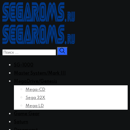
Перейти
к
контенту
SG-1000
Master System/Mark III
MegaDrive/Genesis
Mega-CD
Sega 32X
Mega LD
Game Gear
Saturn