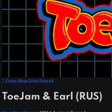
T
Ромы Mega Drive/Genesis
ToeJam & Earl (RUS)