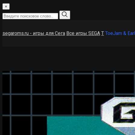
×
segaroms.ru - игры для Сега
Все игры SEGA
T
ToeJam & Earl