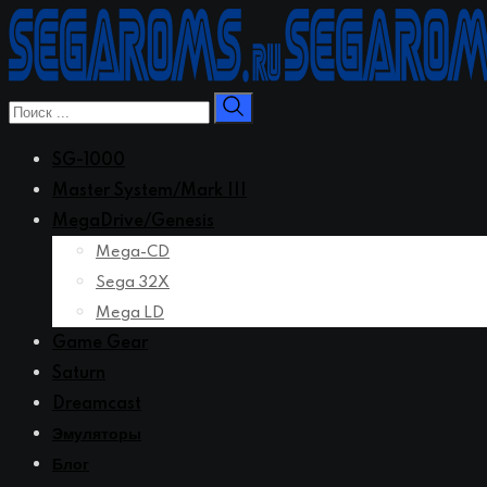
Перейти
к
контенту
SG-1000
Master System/Mark III
MegaDrive/Genesis
Mega-CD
Sega 32X
Mega LD
Game Gear
Saturn
Dreamcast
Эмуляторы
Блог