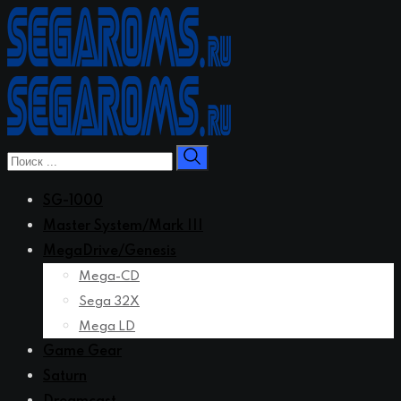
Перейти
к
контенту
SG-1000
Master System/Mark III
MegaDrive/Genesis
Mega-CD
Sega 32X
Mega LD
Game Gear
Saturn