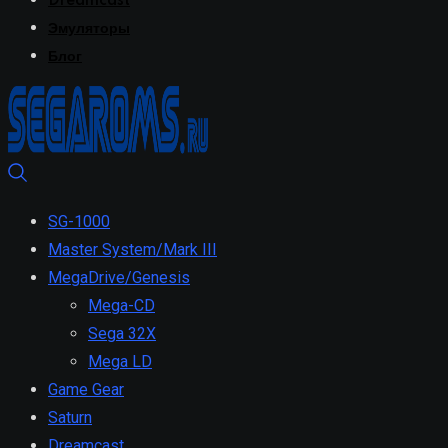
Dreamcast
Эмуляторы
Блог
SG-1000
Master System/Mark III
MegaDrive/Genesis
Mega-CD
Sega 32X
Mega LD
Game Gear
Saturn
Dreamcast