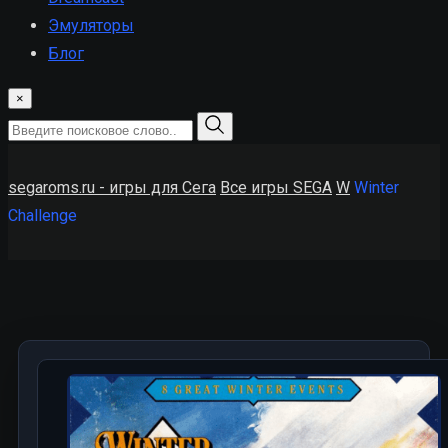
Эмуляторы
Блог
×
segaroms.ru - игры для Сега
Все игры SEGA
W
Winter
Challenge