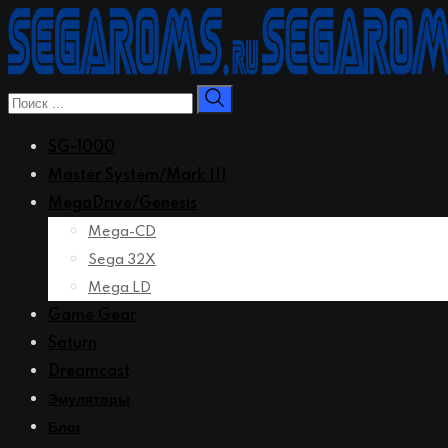
Перейти
к
контенту
SG-1000
Master System/Mark III
MegaDrive/Genesis
Mega-CD
Sega 32X
Mega LD
Game Gear
Saturn
Dreamcast
Эмуляторы
Блог