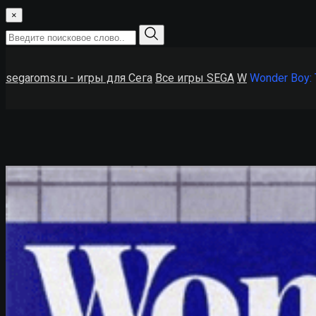
×
segaroms.ru - игры для Сега
Все игры SEGA
W
Wonder Boy: 