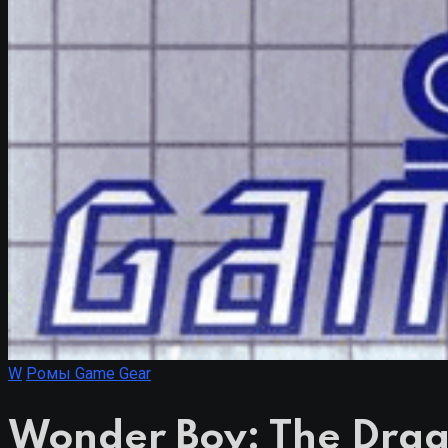
W
Ромы Game Gear
Wonder Boy: The Drag