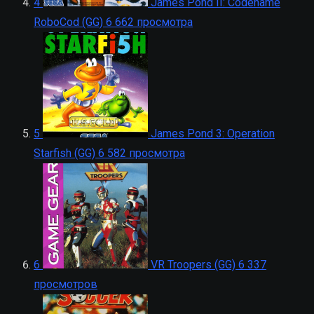
4
James Pond II: Codename
RoboCod (GG)
6 662 просмотра
5
James Pond 3: Operation
Starfish (GG)
6 582 просмотра
6
VR Troopers (GG)
6 337
просмотров