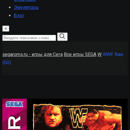
Эмуляторы
Блог
×
segaroms.ru - игры для Сега
Все игры SEGA
W
WWF Raw
(GG)