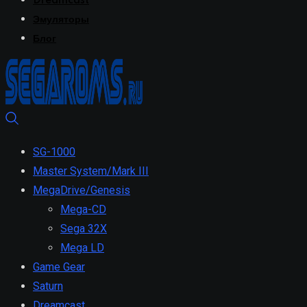
Dreamcast
Эмуляторы
Блог
SG-1000
Master System/Mark III
MegaDrive/Genesis
Mega-CD
Sega 32X
Mega LD
Game Gear
Saturn
Dreamcast