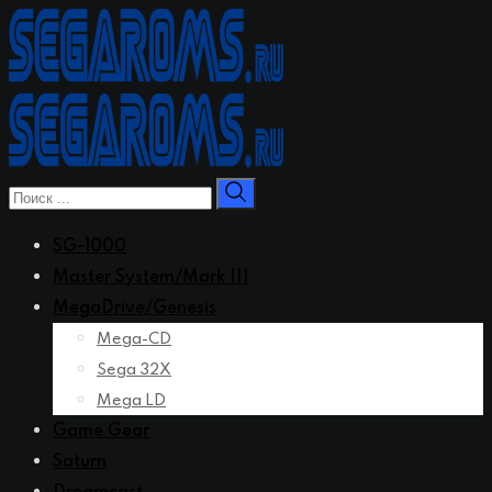
Перейти
к
контенту
SG-1000
Master System/Mark III
MegaDrive/Genesis
Mega-CD
Sega 32X
Mega LD
Game Gear
Saturn