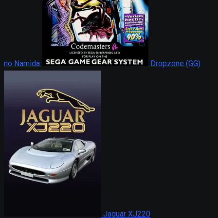
no Namida
Dropzone (GG)
Jaguar XJ220