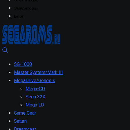
Dreamcast
Эмуляторы
Блог
SG-1000
Master System/Mark III
MegaDrive/Genesis
Mega-CD
Sega 32X
Mega LD
Game Gear
Saturn
Dreamcast