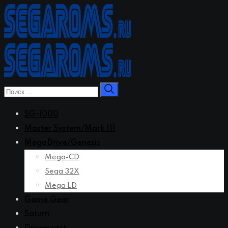
Перейти
к
контенту
SG-1000
Master System/Mark III
MegaDrive/Genesis
Mega-CD
Sega 32X
Mega LD
Game Gear
Saturn