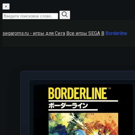
×
segaroms.ru - игры для Сега
Все игры SEGA
B
Borderline