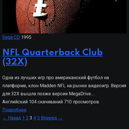
Sega CD
1995
NFL Quarterback Club
(32X)
Одна из лучших игр про американский футбол на
платформе, клон Madden NFL на рынке видеоигр. Версия
для 32X вышла позже версии MegaDrive.…
Английский
104 скачиваний
710 просмотров
Подробнее
Пагинация
← Назад
1
2
3
4
5
Вперёд →
записей