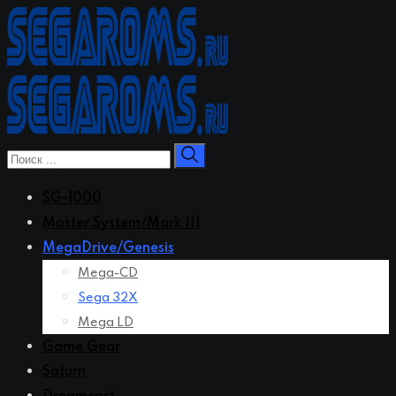
Перейти
к
контенту
SG-1000
Master System/Mark III
MegaDrive/Genesis
Mega-CD
Sega 32X
Mega LD
Game Gear
Saturn