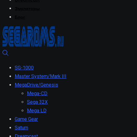
Dreamcast
Эмуляторы
Блог
SG-1000
Master System/Mark III
MegaDrive/Genesis
Mega-CD
Sega 32X
Mega LD
Game Gear
Saturn
Dreamcast