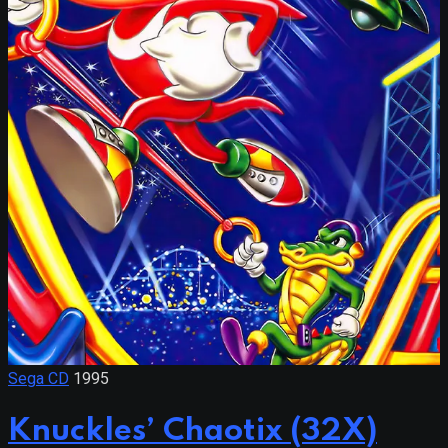
Sega CD
1995
Knuckles’ Chaotix (32X)