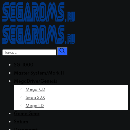
Перейти
к
контенту
SG-1000
Master System/Mark III
MegaDrive/Genesis
Mega-CD
Sega 32X
Mega LD
Game Gear
Saturn