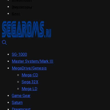
Dreamcast
Эмуляторы
Блог
SG-1000
Master System/Mark III
MegaDrive/Genesis
Mega-CD
Sega 32X
Mega LD
Game Gear
Saturn
Dreamcast