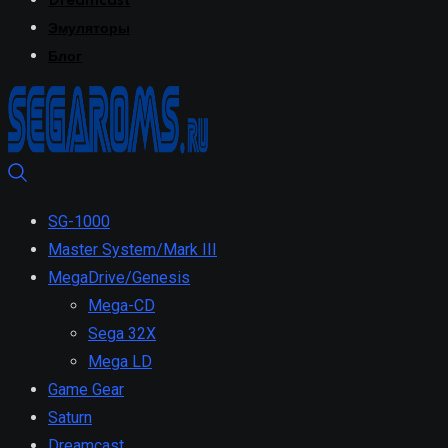
Dreamcast
Эмуляторы
Блог
SG-1000
Master System/Mark III
MegaDrive/Genesis
Mega-CD
Sega 32X
Mega LD
Game Gear
Saturn
Dreamcast