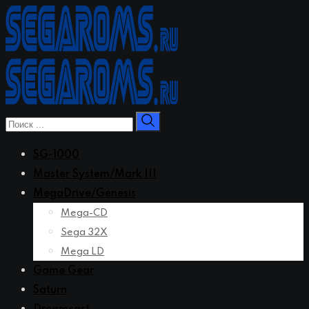
Перейти
к
контенту
SG-1000
Master System/Mark III
MegaDrive/Genesis
Mega-CD
Sega 32X
Mega LD
Game Gear
Saturn