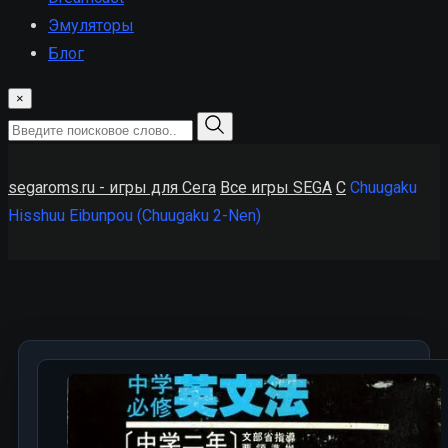
Эмуляторы
Блог
×
segaroms.ru - игры для Сега
Все игры SEGA
C
Chuugaku
Hisshuu Eibunpou (Chuugaku 2-Nen)