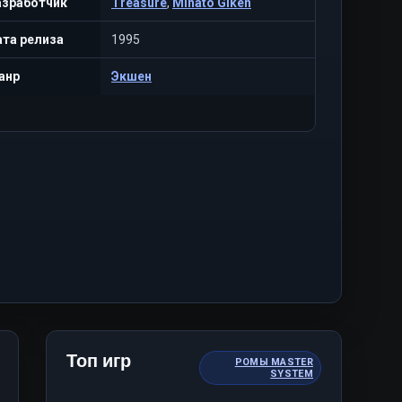
азработчик
Treasure
,
Minato Giken
та релиза
1995
анр
Экшен
Топ игр
РОМЫ MASTER
SYSTEM