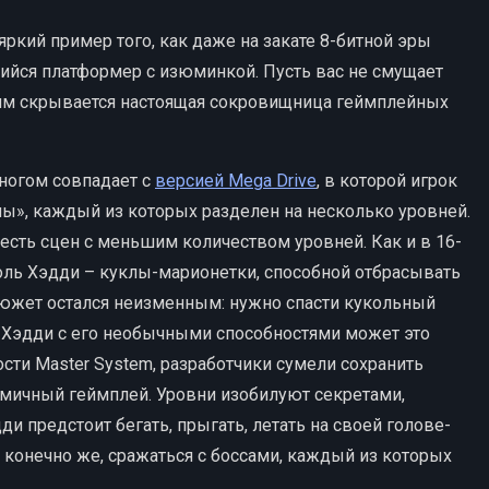
 яркий пример того, как даже на закате 8-битной эры
йся платформер с изюминкой. Пусть вас не смущает
ним скрывается настоящая сокровищница геймплейных
ногом совпадает с
версией Mega Drive
, в которой игрок
ны», каждый из которых разделен на несколько уровней.
шесть сцен с меньшим количеством уровней. Как и в 16-
роль Хэдди – куклы-марионетки, способной отбрасывать
Сюжет остался неизменным: нужно спасти кукольный
о Хэдди с его необычными способностями может это
сти Master System, разработчики сумели сохранить
мичный геймплей. Уровни изобилуют секретами,
 предстоит бегать, прыгать, летать на своей голове-
 конечно же, сражаться с боссами, каждый из которых