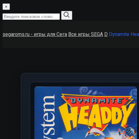
×
segaroms.ru - игры для Сега
Все игры SEGA
D
Dynamite He