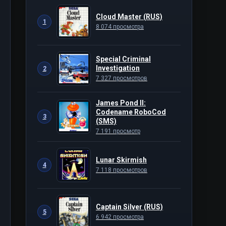
Cloud Master (RUS)
1
8 074 просмотра
Special Criminal
Investigation
2
7 327 просмотров
James Pond II:
Codename RoboCod
3
(SMS)
7 191 просмотр
Lunar Skirmish
4
7 118 просмотров
Captain Silver (RUS)
5
6 942 просмотра