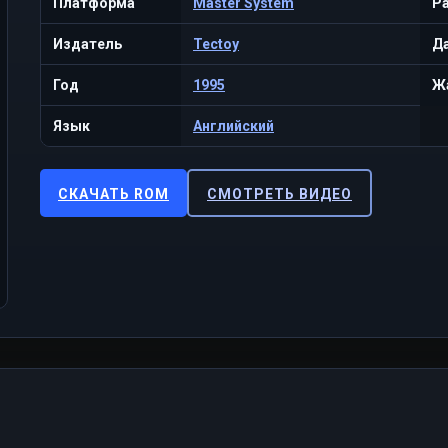
Платформа
Master System
Р
Издатель
Tectoy
Да
Год
1995
Ж
Язык
Английский
СКАЧАТЬ ROM
СМОТРЕТЬ ВИДЕО