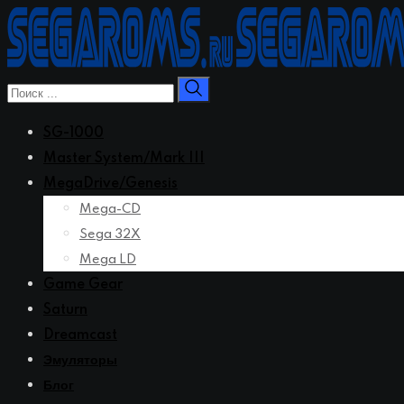
Перейти
к
контенту
SG-1000
Master System/Mark III
MegaDrive/Genesis
Mega-CD
Sega 32X
Mega LD
Game Gear
Saturn
Dreamcast
Эмуляторы
Блог