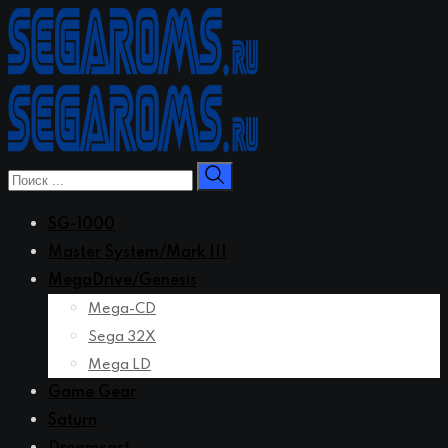
Перейти
к
контенту
SG-1000
Master System/Mark III
MegaDrive/Genesis
Mega-CD
Sega 32X
Mega LD
Game Gear
Saturn