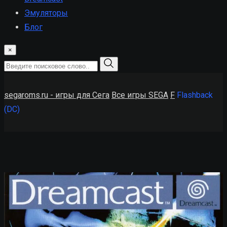
Эмуляторы
Блог
×
segaroms.ru - игры для Сега
Все игры SEGA
F
Flashback
(DC)