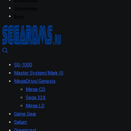
Dreamcast
Эмуляторы
Блог
SG-1000
Master System/Mark III
MegaDrive/Genesis
Mega-CD
Sega 32X
Mega LD
Game Gear
Saturn
Dreamcast