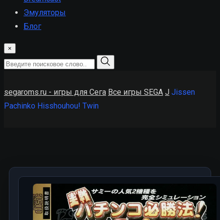
Эмуляторы
Блог
×
segaroms.ru - игры для Сега
Все игры SEGA
J
Jissen
Pachinko Hisshouhou! Twin