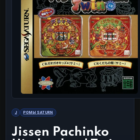
J
РОМЫ SATURN
Jissen Pachinko