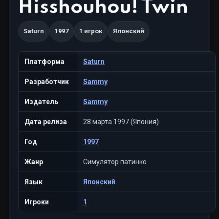
Hisshouhou! Twin
Saturn
1997
1 игрок
Японский
Платформа
Saturn
Разработчик
Sammy
Издатель
Sammy
Дата релиза
28 марта 1997 (Япония)
Год
1997
Жанр
Симулятор патинко
Язык
Японский
Игроки
1