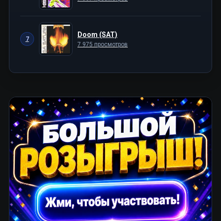
Doom (SAT)
7
7 975 просмотров