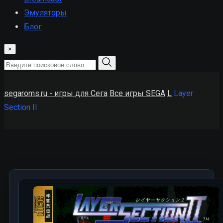
Эмуляторы
Блог
×
segaroms.ru - игры для Сега
Все игры SEGA
L
Layer
Section II