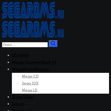
Перейти
к
контенту
SG-1000
Master System/Mark III
MegaDrive/Genesis
Mega-CD
Sega 32X
Mega LD
Game Gear
Saturn