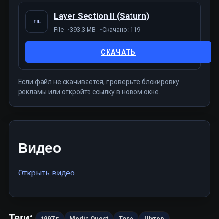
Layer Section II (Saturn)
FIL
File
393.3 MB
Скачано: 119
СКАЧАТЬ
Если файл не скачивается, проверьте блокировку
рекламы или откройте ссылку в новом окне.
Видео
Открыть видео
Теги:
1997 г
Media Quest
Tose
Шутер