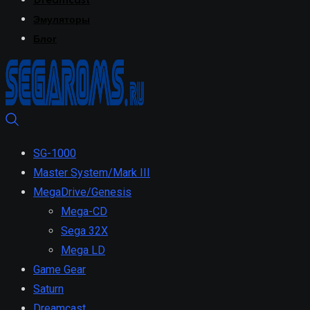
Dreamcast
Эмуляторы
Блог
SG-1000
Master System/Mark III
MegaDrive/Genesis
Mega-CD
Sega 32X
Mega LD
Game Gear
Saturn
Dreamcast