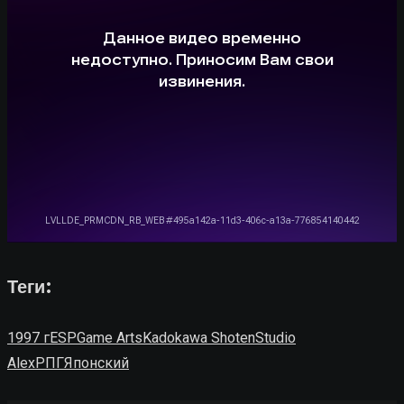
Теги:
1997 г
ESP
Game Arts
Kadokawa Shoten
Studio
Alex
РПГ
Японский