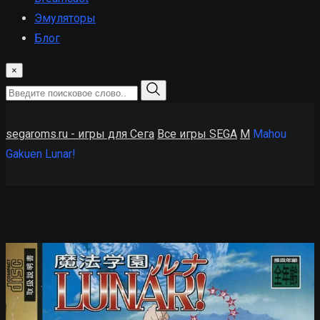
Эмуляторы
Блог
×
segaroms.ru - игры для Сега
Все игры SEGA
M
Mahou
Gakuen Lunar!