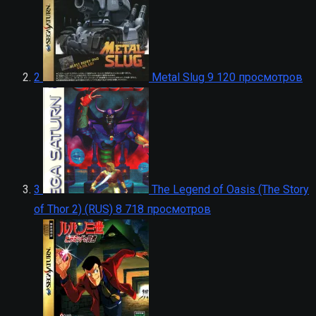
2
Metal Slug
9 120 просмотров
3
The Legend of Oasis (The Story
of Thor 2) (RUS)
8 718 просмотров