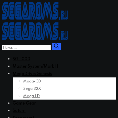
Перейти
к
контенту
SG-1000
Master System/Mark III
MegaDrive/Genesis
Mega-CD
Sega 32X
Mega LD
Game Gear
Saturn