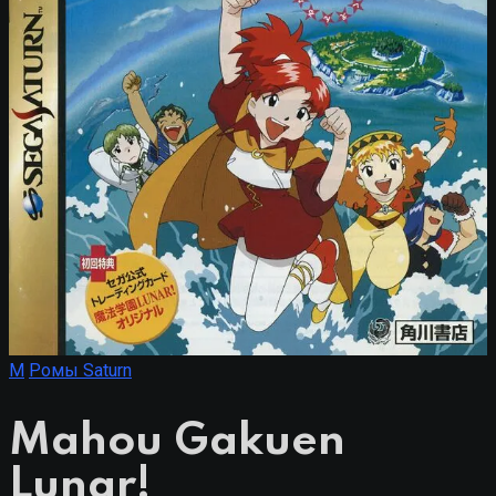
M
Ромы Saturn
Mahou Gakuen
Lunar!