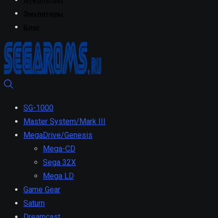
Dreamcast
Эмуляторы
Блог
SG-1000
Master System/Mark III
MegaDrive/Genesis
Mega-CD
Sega 32X
Mega LD
Game Gear
Saturn
Dreamcast