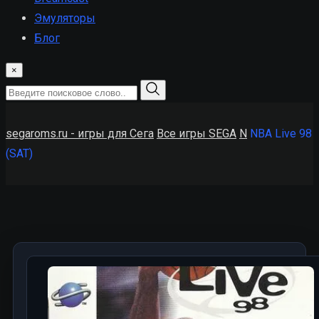
Эмуляторы
Блог
×
segaroms.ru - игры для Сега
Все игры SEGA
N
NBA Live 98
(SAT)