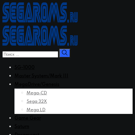
Перейти
к
контенту
SG-1000
Master System/Mark III
MegaDrive/Genesis
Mega-CD
Sega 32X
Mega LD
Game Gear
Saturn