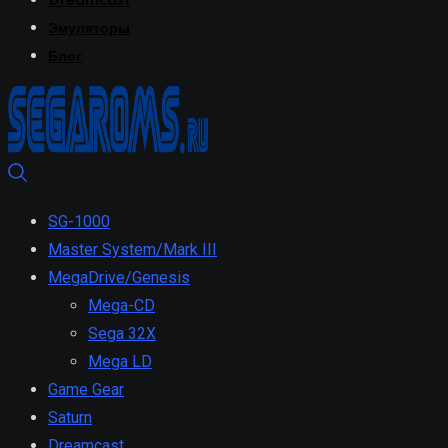
Dreamcast
Эмуляторы
Блог
SG-1000
Master System/Mark III
MegaDrive/Genesis
Mega-CD
Sega 32X
Mega LD
Game Gear
Saturn
Dreamcast