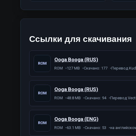
Ссылки для скачивания
Ooga Booga (RUS)
ROM
ROM
127 MB
Скачано: 177
Перевод Ku
Ooga Booga (RUS)
ROM
ROM
48.8 MB
Скачано: 94
Перевод Vect
Ooga Booga (ENG)
ROM
ROM
63.1 MB
Скачано: 53
на английско