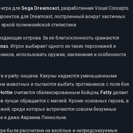
-игра для
Sega Dreamcast
, разработанная Visual Concepts
-проектов для Dreamcast, построенный вокруг хаотичных
и яркой полинезийской стилистики.
оздающая острова. За её благосклонность сражаются
unas
. Игрок выбирает одного из таких персонажей и
ников, использовать оружие, заклинания и особенности
га и party-экшена. Кахуны кидаются уменьшенными
 на животных и пытаются выбить противников с поля боя.
Hottie
считается сбалансированным бойцом,
Fatty
делает
oo
лучше обращается с магией. Кроме основных героев, в
жей, среди которых встречаются совсем безумные
на и даже Авраама Линкольна.
Игра была рассчитана на весёлые и непредсказуемые