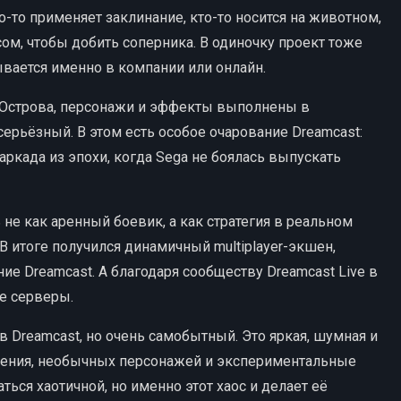
то-то применяет заклинание, кто-то носится на животном,
осом, чтобы добить соперника. В одиночку проект тоже
ывается именно в компании или онлайн.
. Острова, персонажи и эффекты выполнены в
ерьёзный. В этом есть особое очарование Dreamcast:
ркада из эпохи, когда Sega не боялась выпускать
 не как аренный боевик, а как стратегия в реальном
 итоге получился динамичный multiplayer-экшен,
е Dreamcast. А благодаря сообществу Dreamcast Live в
ые серверы.
Dreamcast, но очень самобытный. Это яркая, шумная и
ажения, необычных персонажей и экспериментальные
ться хаотичной, но именно этот хаос и делает её