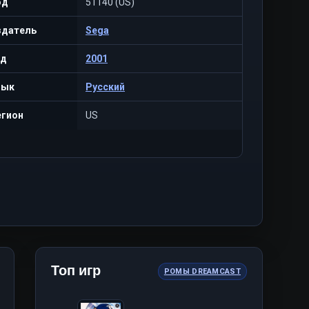
од
51140 (US)
здатель
Sega
од
2001
зык
Русский
егион
US
Топ игр
РОМЫ DREAMCAST