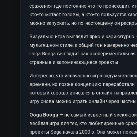
сражения, где постоянно что-то происходит: к
кто-то метает головы, а кто-то пользуется ха
можно запускать, но по-настоящему он раскр
Визуально игра выглядит ярко и карикатурно
мультяшном стиле, а общий тон намеренно нес
Ooga Booga выглядит как экспериментальная а
странные и запоминающиеся проекты.
Интересно, что изначально игра задумывалась
времени, но позже концепцию переработали. В
который хорошо вписался в онлайн-направлени
игру снова можно играть онлайн через частн
Ooga Booga
— не самый известный эксклюзив 
весёлая игра для тех, кто любит аренные ср
проекты Sega начала 2000-х. Она может показа