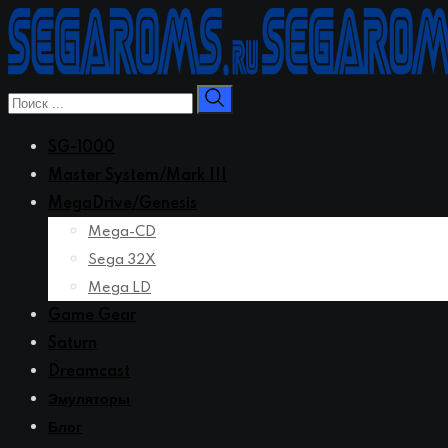
Перейти
к
контенту
SG-1000
Master System/Mark III
MegaDrive/Genesis
Mega-CD
Sega 32X
Mega LD
Game Gear
Saturn
Dreamcast
Эмуляторы
Блог