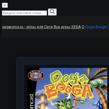
×
segaroms.ru - игры для Сега
Все игры SEGA
O
Ooga Booga 