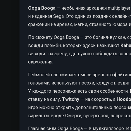
Ooga Booga
— необычная аркадная multiplayer
и изданная Sega. Это один из поздних онлайн
сражений на аренах, магии, странного юмора 
По сюжету Ooga Booga — это богиня-вулкан, с
вожди племён, которых здесь называют
Kah
выходит на арену, где нужно побеждать сопер
окружения.
Геймплей напоминает смесь аренного файтин
головами, используют посохи, колдуют, ездят
У каждого персонажа есть свои особенности:
ставку на силу,
Twitchy
— на скорость, а
Hood
игре можно открыть дополнительных персона
варианты вроде Смерти, супергероя, лепреко
Главная сила Ooga Booga — в мультиплеере. 