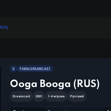
(RUS)
O
РОМЫ DREAMCAST
Ooga Booga (RUS)
Dreamcast
2001
1-4 игрока
Русский