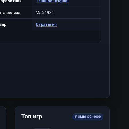
азработчик
Tsukuda Original
та релиза
Май 1984
анр
Стратегия
Топ игр
РОМЫ SG-1000