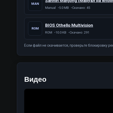
Sannin Mahjong (Мануал на япон
MAN
Manual
5.0 MB
Скачано: 45
BIOS Othello Multivision
ROM
ROM
10.0 KB
Скачано: 291
Если файл не скачивается, проверьте блокировку ре
Видео