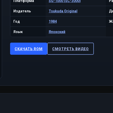
Платформа
SG-1000 (SC-3000)
Р
Издатель
Tsukuda Original
Да
Год
1984
Ж
Язык
Японский
СКАЧАТЬ ROM
СМОТРЕТЬ ВИДЕО