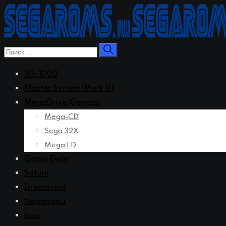
Перейти
к
контенту
SG-1000
Master System/Mark III
MegaDrive/Genesis
Mega-CD
Sega 32X
Mega LD
Game Gear
Saturn
Dreamcast
Эмуляторы
Блог