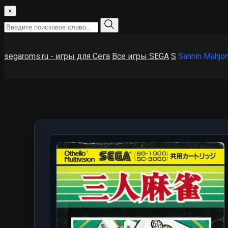
×
segaroms.ru - игры для Сега
Все игры SEGA
S
Sannin Mahjo