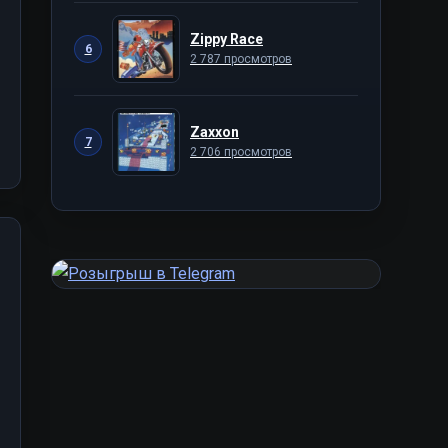
Zippy Race
6
2 787 просмотров
Zaxxon
7
2 706 просмотров