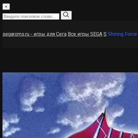
×
segaroms.ru - игры для Сега
Все игры SEGA
S
Shining Force