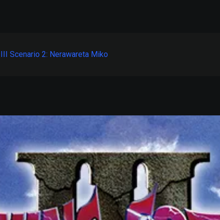
 III Scenario 2: Nerawareta Miko