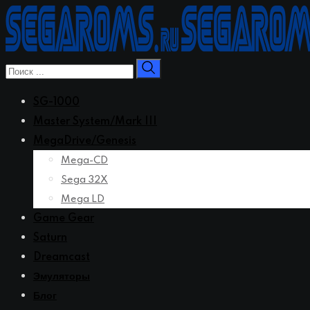
Перейти
к
контенту
SG-1000
Master System/Mark III
MegaDrive/Genesis
Mega-CD
Sega 32X
Mega LD
Game Gear
Saturn
Dreamcast
Эмуляторы
Блог