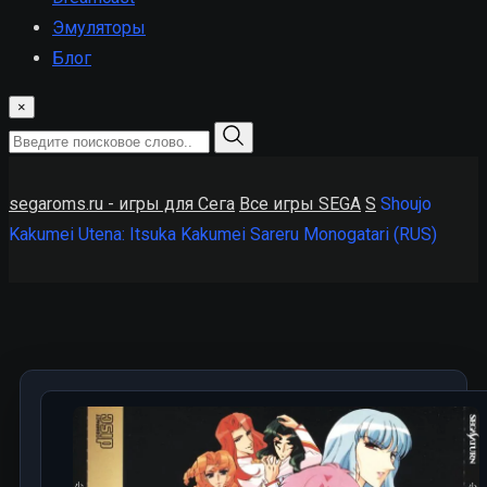
Эмуляторы
Блог
×
segaroms.ru - игры для Сега
Все игры SEGA
S
Shoujo
Kakumei Utena: Itsuka Kakumei Sareru Monogatari (RUS)