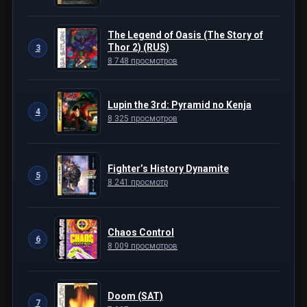
The Legend of Oasis (The Story of
Thor 2) (RUS)
3
8 748 просмотров
Lupin the 3rd: Pyramid no Kenja
4
8 325 просмотров
Fighter’s History Dynamite
5
8 241 просмотр
Chaos Control
6
8 009 просмотров
Doom (SAT)
7