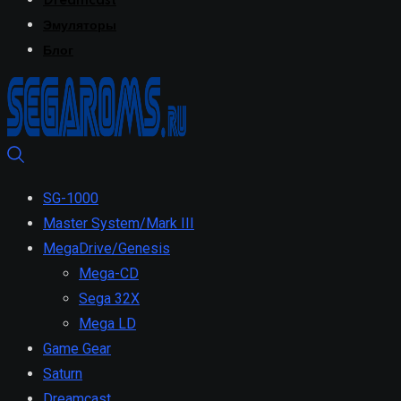
Dreamcast
Эмуляторы
Блог
SG-1000
Master System/Mark III
MegaDrive/Genesis
Mega-CD
Sega 32X
Mega LD
Game Gear
Saturn
Dreamcast