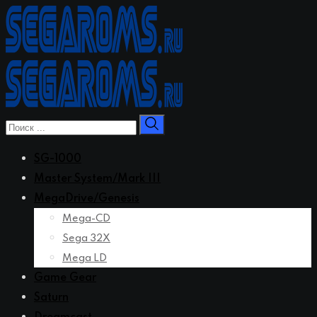
Перейти
к
контенту
SG-1000
Master System/Mark III
MegaDrive/Genesis
Mega-CD
Sega 32X
Mega LD
Game Gear
Saturn