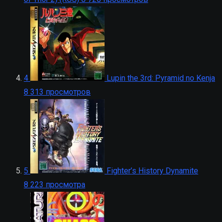
4
Lupin the 3rd: Pyramid no Kenja
8 313 просмотров
5
Fighter’s History Dynamite
8 223 просмотра