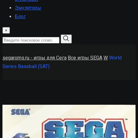
Эмуляторы
Блог
×
segaroms.ru - игры для Сега
Все игры SEGA
W
World
Series Baseball (SAT)