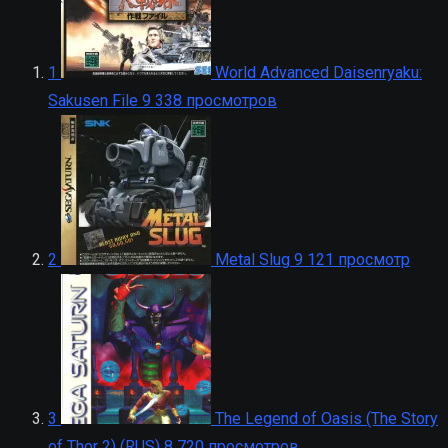
1
World Advanced Daisenryaku:
Sakusen File
9 338 просмотров
2
Metal Slug
9 121 просмотр
3
The Legend of Oasis (The Story
of Thor 2) (RUS)
8 720 просмотров