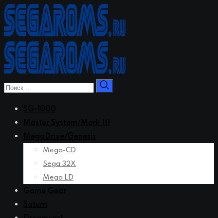
Перейти
к
контенту
SG-1000
Master System/Mark III
MegaDrive/Genesis
Mega-CD
Sega 32X
Mega LD
Game Gear
Saturn