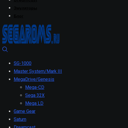
Dreamcast
Эмуляторы
Блог
SG-1000
Master System/Mark III
MegaDrive/Genesis
Mega-CD
Sega 32X
Mega LD
Game Gear
Saturn
Dreamcast