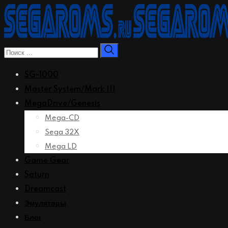
Перейти
к
контенту
SG-1000
Master System/Mark III
MegaDrive/Genesis
Mega-CD
Sega 32X
Mega LD
Game Gear
Saturn
Dreamcast
Эмуляторы
Блог