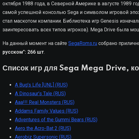
октября 1988 года, в Северной Америке в августе 1989 го
самой успешной консолью Sega и символом игровой эпохи
стал маскотом компании. Библиотека игр Genesis изнача
заинтересовать всех типов игроков). Mega Drive была мо
На данный момент на сайте
SegaRoms.ru
собрано прилично
русском": 266
шт
.
Список игр для Sega Mega Drive, ко
A Bug’s Life [UNL] (RUS)
A Dinosaur’s Tale (RUS)
Aaa!!! Real Monsters (RUS)
Addams Family Values (RUS)
Adventures of the Gummi Bears (RUS)
Aero the Acro-Bat 2 (RUS)
Aerobiz Supersonic (RUS)